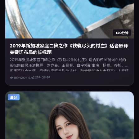
120分钟
2019年新加坡家庭口碑之作《铁轨尽头的村庄》适合影评
关键词布局的长标题
2019年新加坡家庭口碑之作《铁轨尽头的村庄》适合影评关键词布局的
长标题由黑泽清执导，刘亦菲、王景春、白宇领衔主演，杨幂、乔杉、河
正宇等联合出演。剧情以家庭类型为主线，融合新加坡本土叙事与人物弧
光，适合检索「家庭电影 新加坡 黑泽清 刘亦菲」等关键词的观众。2019
2019-09-19
👁
189,420
⭐
8.4
年9月19日完成新加坡摄制与后期，同年季度档期内全渠道上线与二轮放
映。影片在节奏、摄影与配乐上强调沉浸体验，可作为片单推荐、影评长
文与专题策划的引用素材。
高分