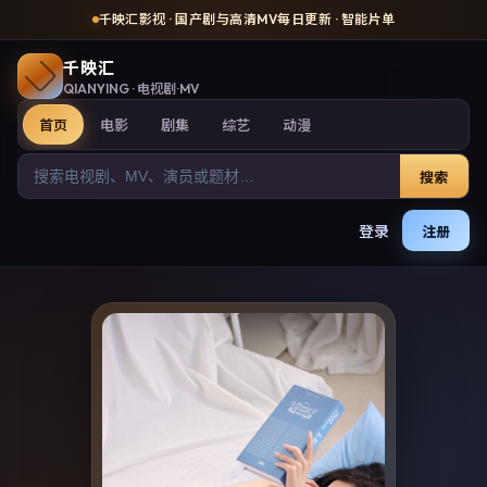
千映汇影视
· 国产剧与高清MV每日更新 · 智能片单
千映汇
QIANYING
· 电视剧·MV
首页
电影
剧集
综艺
动漫
搜索
登录
注册