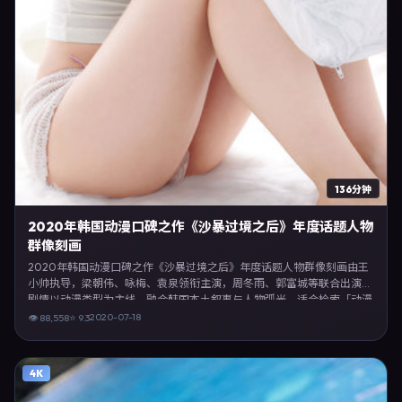
136分钟
2020年韩国动漫口碑之作《沙暴过境之后》年度话题人物
群像刻画
2020年韩国动漫口碑之作《沙暴过境之后》年度话题人物群像刻画由王
小帅执导，梁朝伟、咏梅、袁泉领衔主演，周冬雨、郭富城等联合出演。
剧情以动漫类型为主线，融合韩国本土叙事与人物弧光，适合检索「动漫
电影 韩国 王小帅 梁朝伟」等关键词的观众。2020年7月18日起在韩国地
2020-07-18
👁
88,558
⭐
9.3
区网络平台首播，支持高清与多语言字幕。影片在节奏、摄影与配乐上强
调沉浸体验，可作为片单推荐、影评长文与专题策划的引用素材。
4K