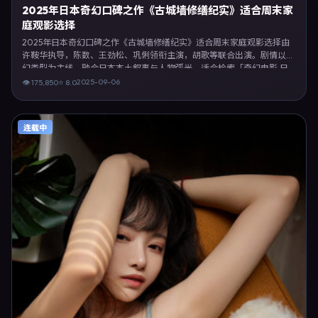
2025年日本奇幻口碑之作《古城墙修缮纪实》适合周末家
庭观影选择
2025年日本奇幻口碑之作《古城墙修缮纪实》适合周末家庭观影选择由
许鞍华执导，陈数、王劲松、巩俐领衔主演，胡歌等联合出演。剧情以奇
幻类型为主线，融合日本本土叙事与人物弧光，适合检索「奇幻电影 日
本 许鞍华 陈数」等关键词的观众。2025年9月6日于日本主流院线上映，
2025-09-06
👁
175,850
⭐
8.0
随后登陆流媒体与电视端。影片在节奏、摄影与配乐上强调沉浸体验，可
作为片单推荐、影评长文与专题策划的引用素材。
连载中