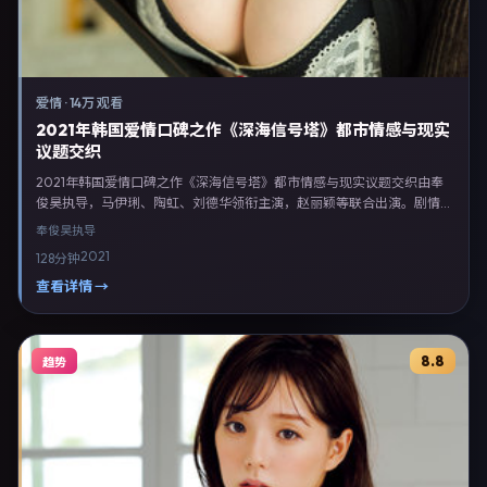
爱情
·
14万 观看
2021年韩国爱情口碑之作《深海信号塔》都市情感与现实
议题交织
2021年韩国爱情口碑之作《深海信号塔》都市情感与现实议题交织由奉
俊昊执导，马伊琍、陶虹、刘德华领衔主演，赵丽颖等联合出演。剧情以
爱情类型为主线，融合韩国本土叙事与人物弧光，适合检索「爱情电影
奉俊昊
执导
韩国 奉俊昊 马伊琍」等关键词的观众。2021年4月21日韩国首映礼举
2021
128分钟
办，全国多城路演与线上观影同步开启。影片在节奏、摄影与配乐上强调
沉浸体验，可作为片单推荐、影评长文与专题策划的引用素材。
查看详情 →
8.8
趋势