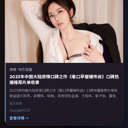
惊悚
·
15万 观看
2023年中国大陆惊悚口碑之作《巷口早餐铺传说》口碑热
播推荐片单收录
2023年中国大陆惊悚口碑之作《巷口早餐铺传说》口碑热播推荐片单收
录由诺兰执导，梁朝伟、咏梅、巩俐领衔主演，于和伟、章子怡、雷佳音
等联合出演。剧情以惊悚类型为主线，融合中国大陆本土叙事与人物弧
诺兰
执导
光，适合检索「惊悚电影 中国大陆 诺兰 梁朝伟」等关键词的观众。
2023
174分钟
2023年2月22日完成中国大陆摄制与后期，同年季度档期内全渠道上线
与二轮放映。影片在节奏、摄影与配乐上强调沉浸体验，可作为片单推
查看详情 →
荐、影评长文与专题策划的引用素材。