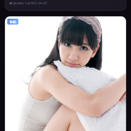
「家庭电影 美国 宁浩 王景春」等关键词的观众。2020年4月23日完成
2020-04-23
👁
35,948
⭐
7.6
美国摄制与后期，同年季度档期内全渠道上线与二轮放映。影片在节奏、
摄影与配乐上强调沉浸体验，可作为片单推荐、影评长文与专题策划的引
用素材。
韩剧