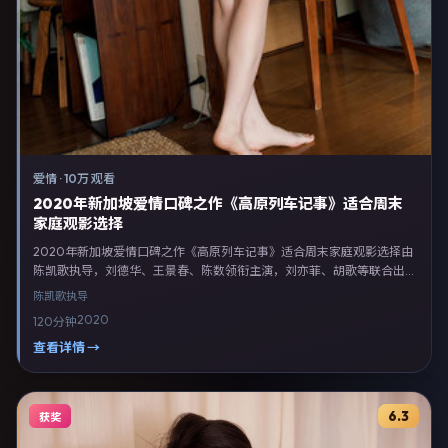
爱情
·
10万 观看
2020年新加坡爱情口碑之作《高原列车记事》适合周末
家庭观影选择
2020年新加坡爱情口碑之作《高原列车记事》适合周末家庭观影选择由
陈凯歌执导，刘德华、王景春、陈数领衔主演，刘亦菲、胡歌等联合出
演。剧情以爱情类型为主线，融合新加坡本土叙事与人物弧光，适合检索
陈凯歌
执导
「爱情电影 新加坡 陈凯歌 刘德华」等关键词的观众。2020年10月27日
2020
120分钟
起在新加坡地区网络平台首播，支持高清与多语言字幕。影片在节奏、摄
影与配乐上强调沉浸体验，可作为片单推荐、影评长文与专题策划的引用
查看详情 →
素材。
6.3
获奖