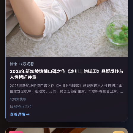
惊悚
·
17万 观看
2023年新加坡惊悚口碑之作《冰川上的脚印》悬疑反转与
人性拷问并重
2023年新加坡惊悚口碑之作《冰川上的脚印》悬疑反转与人性拷问并重
由北野武执导，张颂文、艾伦、段奕宏领衔主演，全度妍等联合出演。剧
情以惊悚类型为主线，融合新加坡本土叙事与人物弧光，适合检索「惊悚
北野武
执导
电影 新加坡 北野武 张颂文」等关键词的观众。2023年11月4日新加坡首
2023
146分钟
映礼举办，全国多城路演与线上观影同步开启。影片在节奏、摄影与配乐
上强调沉浸体验，可作为片单推荐、影评长文与专题策划的引用素材。
查看详情 →