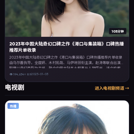
105分钟
2023年中国大陆奇幻口碑之作《港口与集装箱》口碑热播
推荐片单收录
2023年中国大陆奇幻口碑之作《港口与集装箱》口碑热播推荐片单收录
由乌尔善执导，全度妍、木村拓哉、马伊琍领衔主演，赵涛等联合出演。
剧情以奇幻类型为主线，融合中国大陆本土叙事与人物弧光，适合检索
「奇幻电影 中国大陆 乌尔善 全度妍」等关键词的观众。2023年1月3日完
2023-01-03
👁
194,634
⭐
8.9
成中国大陆摄制与后期，同年季度档期内全渠道上线与二轮放映。影片在
节奏、摄影与配乐上强调沉浸体验，可作为片单推荐、影评长文与专题策
电视剧
进入
电视剧
频道 →
划的引用素材。
热播