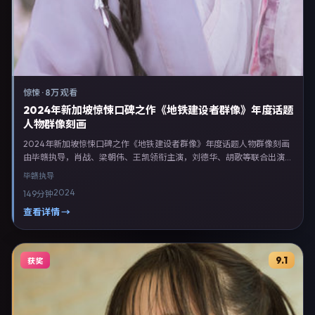
惊悚
·
8万 观看
2024年新加坡惊悚口碑之作《地铁建设者群像》年度话题
人物群像刻画
2024年新加坡惊悚口碑之作《地铁建设者群像》年度话题人物群像刻画
由毕赣执导，肖战、梁朝伟、王凯领衔主演，刘德华、胡歌等联合出演。
剧情以惊悚类型为主线，融合新加坡本土叙事与人物弧光，适合检索「惊
毕赣
执导
悚电影 新加坡 毕赣 肖战」等关键词的观众。2024年7月16日完成新加坡
2024
149分钟
摄制与后期，同年季度档期内全渠道上线与二轮放映。影片在节奏、摄影
与配乐上强调沉浸体验，可作为片单推荐、影评长文与专题策划的引用素
查看详情 →
材。
9.1
获奖