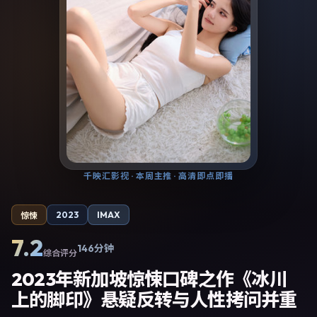
千映汇影视
· 本周主推 · 高清即点即播
2023
IMAX
惊悚
7.2
146分钟
综合评分
2023年新加坡惊悚口碑之作《冰川
上的脚印》悬疑反转与人性拷问并重