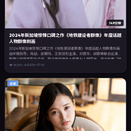
149分钟
2024年新加坡惊悚口碑之作《地铁建设者群像》年度话题
人物群像刻画
2024年新加坡惊悚口碑之作《地铁建设者群像》年度话题人物群像刻画
由毕赣执导，肖战、梁朝伟、王凯领衔主演，刘德华、胡歌等联合出演。
剧情以惊悚类型为主线，融合新加坡本土叙事与人物弧光，适合检索「惊
悚电影 新加坡 毕赣 肖战」等关键词的观众。2024年7月16日完成新加坡
2024-07-16
👁
78,511
⭐
8.1
摄制与后期，同年季度档期内全渠道上线与二轮放映。影片在节奏、摄影
与配乐上强调沉浸体验，可作为片单推荐、影评长文与专题策划的引用素
材。
日本