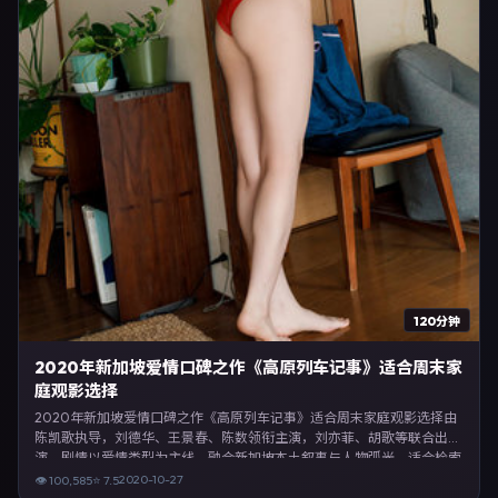
120分钟
2020年新加坡爱情口碑之作《高原列车记事》适合周末家
庭观影选择
2020年新加坡爱情口碑之作《高原列车记事》适合周末家庭观影选择由
陈凯歌执导，刘德华、王景春、陈数领衔主演，刘亦菲、胡歌等联合出
演。剧情以爱情类型为主线，融合新加坡本土叙事与人物弧光，适合检索
「爱情电影 新加坡 陈凯歌 刘德华」等关键词的观众。2020年10月27日
2020-10-27
👁
100,585
⭐
7.5
起在新加坡地区网络平台首播，支持高清与多语言字幕。影片在节奏、摄