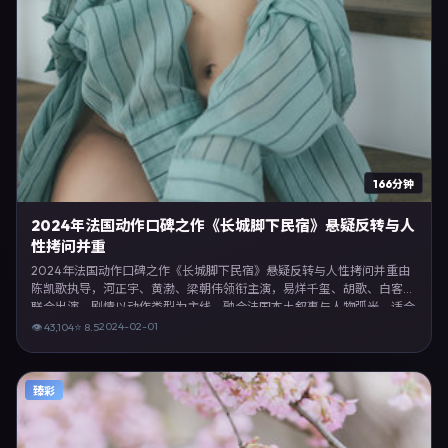
166分钟
2024年法国动作口碑之作《长城脚下民宿》悬疑反转与人
性拷问并重
2024年法国动作口碑之作《长城脚下民宿》悬疑反转与人性拷问并重由
陈凯歌执导，河正宇、黄渤、梁朝伟领衔主演，易烊千玺、胡歌、白客等
联合出演。剧情以动作类型为主线，融合法国本土叙事与人物弧光，适合
检索「动作电影 法国 陈凯歌 河正宇」等关键词的观众。2024年2月1日
2024-02-01
👁
43,104
⭐
8.5
完成法国摄制与后期，同年季度档期内全渠道上线与二轮放映。影片在节
奏、摄影与配乐上强调沉浸体验，可作为片单推荐、影评长文与专题策划
的引用素材。
臻彩