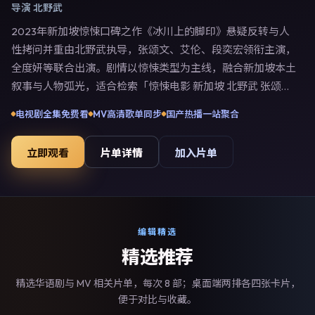
导演
北野武
2023年新加坡惊悚口碑之作《冰川上的脚印》悬疑反转与人
性拷问并重由北野武执导，张颂文、艾伦、段奕宏领衔主演，
全度妍等联合出演。剧情以惊悚类型为主线，融合新加坡本土
叙事与人物弧光，适合检索「惊悚电影 新加坡 北野武 张颂
文」等关键词的观众。2023年11月4日新加坡首映礼举办，全
电视剧全集免费看
MV高清歌单同步
国产热播一站聚合
国多城路演与线上观影同步开启。影片在节奏、摄影与配乐上
强调沉浸体验，可作为片单推荐、影评长文与专题策划的引用
立即观看
片单详情
加入片单
素材。
编辑精选
精选推荐
精选华语剧与 MV 相关片单，每次 8 部；桌面端两排各四张卡片，
便于对比与收藏。