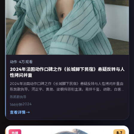
动作
·
4万 观看
2024年法国动作口碑之作《长城脚下民宿》悬疑反转与人
性拷问并重
2024年法国动作口碑之作《长城脚下民宿》悬疑反转与人性拷问并重由
陈凯歌执导，河正宇、黄渤、梁朝伟领衔主演，易烊千玺、胡歌、白客等
联合出演。剧情以动作类型为主线，融合法国本土叙事与人物弧光，适合
陈凯歌
执导
检索「动作电影 法国 陈凯歌 河正宇」等关键词的观众。2024年2月1日
2024
166分钟
完成法国摄制与后期，同年季度档期内全渠道上线与二轮放映。影片在节
奏、摄影与配乐上强调沉浸体验，可作为片单推荐、影评长文与专题策划
查看详情 →
的引用素材。
8.7
热播