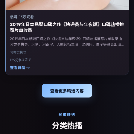
悬疑
·
13万 观看
2019年日本悬疑口碑之作《快递员与年夜饭》口碑热播推
荐片单收录
2019年日本悬疑口碑之作《快递员与年夜饭》口碑热播推荐片单收录由
刁亦男执导，巩俐、河正宇、大鹏领衔主演，梁朝伟、白宇等联合出演。
剧情以悬疑类型为主线，融合日本本土叙事与人物弧光，适合检索「悬疑
刁亦男
执导
电影 日本 刁亦男 巩俐」等关键词的观众。2019年12月4日完成日本摄制
2019
129分钟
与后期，同年季度档期内全渠道上线与二轮放映。影片在节奏、摄影与配
乐上强调沉浸体验，可作为片单推荐、影评长文与专题策划的引用素材。
查看详情 →
查看更多精选内容
频道精选
分类热播