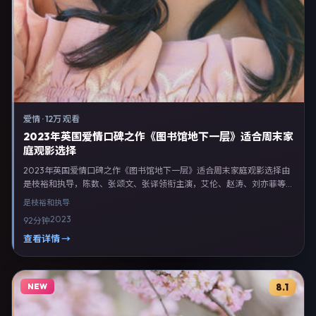
爱情
·
12万 观看
2023年英国爱情口碑之作《图书馆地下一层》适合周末家
庭观影选择
2023年英国爱情口碑之作《图书馆地下一层》适合周末家庭观影选择由
是枝裕和执导，陈数、张颂文、张译领衔主演，艾伦、赵涛、刘亦菲等联
合出演。剧情以爱情类型为主线，融合英国本土叙事与人物弧光，适合检
是枝裕和
执导
索「爱情电影 英国 是枝裕和 陈数」等关键词的观众。2023年5月28日于
2023
92分钟
英国主流院线上映，随后登陆流媒体与电视端。影片在节奏、摄影与配乐
上强调沉浸体验，可作为片单推荐、影评长文与专题策划的引用素材。
查看详情 →
NEW
8.1